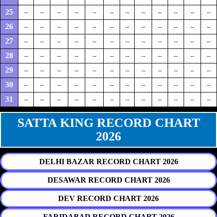
25
--
--
--
--
--
--
--
--
--
--
--
--
26
--
--
--
--
--
--
--
--
--
--
--
--
27
--
--
--
--
--
--
--
--
--
--
--
--
28
--
--
--
--
--
--
--
--
--
--
--
--
29
--
--
--
--
--
--
--
--
--
--
--
--
30
--
--
--
--
--
--
--
--
--
--
--
--
31
--
--
--
--
--
--
--
--
--
--
--
--
SATTA KING RECORD CHART
2026
DELHI BAZAR RECORD CHART 2026
DESAWAR RECORD CHART 2026
DEV RECORD CHART 2026
FARIDABAD RECORD CHART 2026