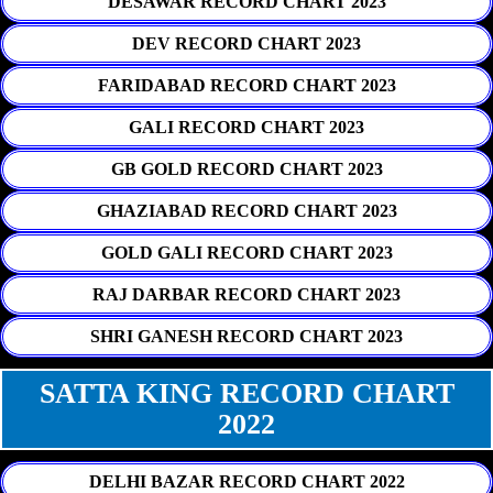
DESAWAR RECORD CHART 2023
DEV RECORD CHART 2023
FARIDABAD RECORD CHART 2023
GALI RECORD CHART 2023
GB GOLD RECORD CHART 2023
GHAZIABAD RECORD CHART 2023
GOLD GALI RECORD CHART 2023
RAJ DARBAR RECORD CHART 2023
SHRI GANESH RECORD CHART 2023
SATTA KING RECORD CHART
2022
DELHI BAZAR RECORD CHART 2022