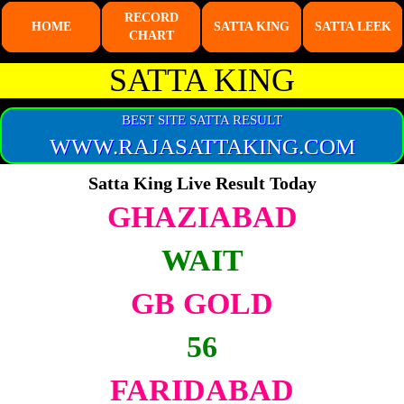
RECORD
HOME
SATTA KING
SATTA LEEK
CHART
SATTA KING
BEST SITE SATTA RESULT
WWW.RAJASATTAKING.COM
Satta King Live Result Today
GHAZIABAD
WAIT
GB GOLD
56
FARIDABAD